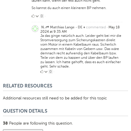
laufen kann, wenn der rest auch nicht geht.
So kannst du auch einen kleineren BP nehmen.
0
0
·
Likes
commented
·
May 18
N.
Matthias Lange - DE ♦
2024 at 9:35 AM
Ja das ginge natürlich auch. Leider geht bei mir die
Stromversorgung zum Sicherungskastren direkt
vom Motor in einem Kabelbaum raus. Sicherlich
zusammen mit Kabeln von Gebern usw. Das wäre
demnach recht aufwendig den Kabelbaum bzw.
Teile von dem zu kappen und über den BP laufen
zu lassen. Ich hatte gehofft, dass es auch einfacher
geht. Sehr schade.
0
0
·
Likes
RELATED RESOURCES
Additional resources still need to be added for this topic
QUESTION DETAILS
People are following this question.
38