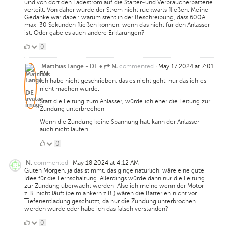
und von dort den Ladestrom auf die Starter-und Verbraucherbatterie
verteilt. Von daher würde der Strom nicht rückwärts fließen. Meine
Gedanke war dabei: warum steht in der Beschreibung, dass 600A
max. 30 Sekunden fließen können, wenn das nicht für den Anlasser
ist. Oder gäbe es auch andere Erklärungen?
0
0
·
Likes
commented
·
May 17 2024 at 7:01
Matthias Lange - DE ♦
N.
PM
Ich habe nicht geschrieben, das es nicht geht, nur das ich es
nicht machen würde.
Statt die Leitung zum Anlasser, würde ich eher die Leitung zur
Zündung unterbrechen.
Wenn die Zündung keine Spannung hat, kann der Anlasser
auch nicht laufen.
0
0
·
Likes
commented
·
May 18 2024 at 4:12 AM
N.
Guten Morgen, ja das stimmt, das ginge natürlich, wäre eine gute
Idee für die Fernschaltung. Allerdings würde dann nur die Leitung
zur Zündung überwacht werden. Also ich meine wenn der Motor
z.B. nicht läuft (beim ankern z.B.) wären die Batterien nicht vor
Tiefenentladung geschützt, da nur die Zündung unterbrochen
werden würde oder habe ich das falsch verstanden?
0
0
·