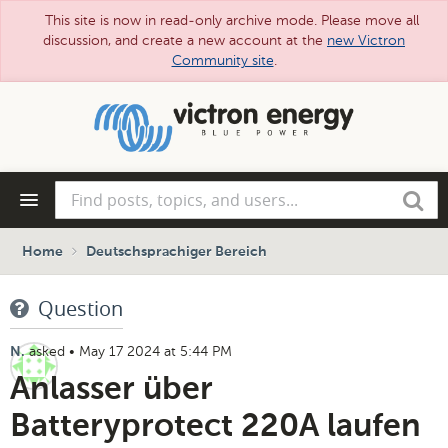
This site is now in read-only archive mode. Please move all
discussion, and create a new account at the
new Victron
Community site
.
Skip
to
main
content
Find
Search
posts,
topics,
and
Home
Deutschsprachiger Bereich
users...
Question
asked
•
May 17 2024 at 5:44 PM
N.
Anlasser über
Batteryprotect 220A laufen