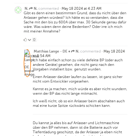
Likes
commented
·
May 18 2024 at 4:23 AM
N.
N.
Gibt es denn einen bestimmten Grund, dass du nicht über den
Anlasser gehen würdest? Ich hätte es so verstanden, dass die
Sache mit den bis zu 600A über max. 30 Sekunde genau dafür
wäre. Was wären denn deine Bedenken? Oder irre ich mich
mit meiner Annahme?
0
0
·
Likes
commented
·
May 18 2024
Matthias Lange - DE ♦
N.
at 8:54 AM
Ich habe einfach schon zu viele defekte BP (oder auch
andere Geräte) gesehen, die nicht ganz nach den
Vorgaben installiert bzw. genutzt wurden.
Einen Anlasser darüber laufen zu lassen, ist ganz sicher
nicht vom Entwickler vorgesehen.
Kannst es ja machen, mich würde es aber nicht wundern,
wenn der BP das nicht lange mitmacht.
Ich weiß nicht, ob so ein Anlasser beim abschalten auch
mal eine kurze Spitze rückwärts schicken kann.
Du kannst ja alles bis auf Anlasser und Lichtmaschine
über den BP nehmen, dann ist die Batterie auch vor
Tiefentladung geschützt, da der Anlasser ja eben nicht